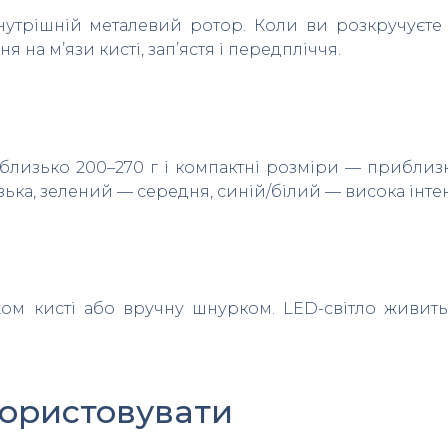
внутрішній металевий ротор. Коли ви розкручуєте
на м’язи кисті, зап’ястя і передпліччя.
 близько 200–270 г і компактні розміри — приблизно
ька, зелений — середня, синій/білий — висока інтен
ом кисті або вручну шнурком. LED-світло живить
користовувати