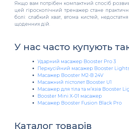
Якщо вам потрібен компактний спосіб розвива
цей гіроскопічний тренажер стане практични
болі: слабкий хват, втома кистей, недостатня
щоденних дій.
У нас часто купують та
Ударний масажер Booster Pro 3
Перкусійний масажер Booster Light
Масажер Booster M2-B 24V
Масажний пістолет Booster U1
Масажер для тіла та м’язів Booster Li
Booster Mini X-01 масажер
Масажер Booster Fusion Black Pro
Каталог товарів