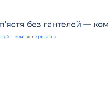
ап’ястя без гантелей — к
нтелей — компактне рішення
и