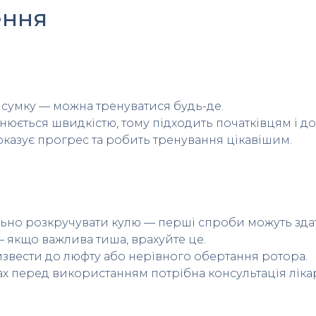
ення
 сумку — можна тренуватися будь-де.
інюється швидкістю, тому підходить початківцям і д
оказує прогрес та робить тренування цікавішим.
льно розкручувати кулю — перші спроби можуть зда
 якщо важлива тиша, врахуйте це.
звести до люфту або нерівного обертання ротора.
ах перед використанням потрібна консультація ліка