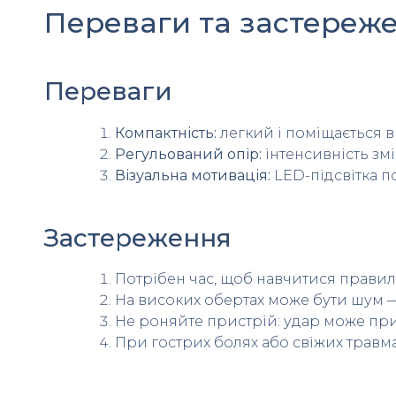
Переваги та застереж
Переваги
Компактність:
легкий і поміщається в
Регульований опір:
інтенсивність зм
Візуальна мотивація:
LED-підсвітка п
Застереження
Потрібен час, щоб навчитися прави
На високих обертах може бути шум —
Не роняйте пристрій: удар може при
При гострих болях або свіжих травм