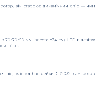
 ротор, він створює динамічний опір — чим
 70×70×50 мм (висота ~7,4 см). LED-підсвітка
сивність.
ся від змінної батарейки CR2032, сам ротор