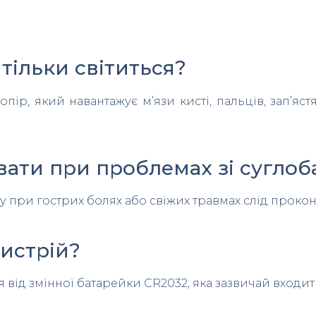
 тільки світиться?
пір, який навантажує м’язи кисті, пальців, зап’яс
вати при проблемах зі сугло
у при гострих болях або свіжих травмах слід прокон
истрій?
 від змінної батарейки CR2032, яка зазвичай входит