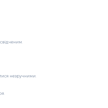
освідченим.
тися незручними.
ря.