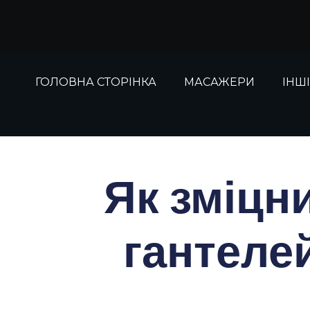
Перейти
до
вмісту
ГОЛОВНА СТОРІНКА
МАСАЖЕРИ
ІНШ
Як зміцни
гантеле