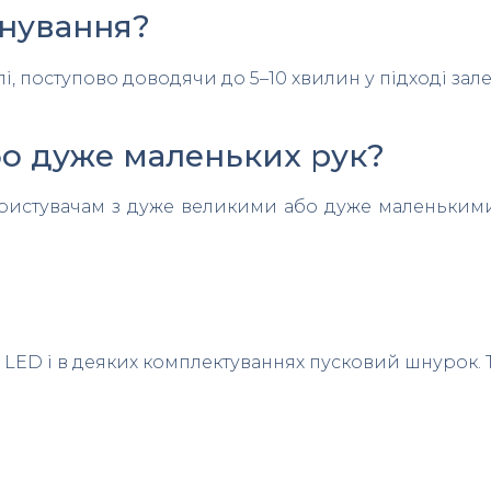
енування?
і, поступово доводячи до 5–10 хвилин у підході залеж
бо дуже маленьких рук?
 користувачам з дуже великими або дуже маленьки
 LED і в деяких комплектуваннях пусковий шнурок. 