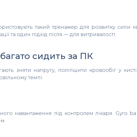
користовують такий тренажер для розвитку сили хват
ії та один підхід після — для витривалості.
о багато сидить за ПК
гають зняти напругу, поліпшити кровообіг у кист
повільному темпі.
ого навантаження під контролем лікаря. Gyro bal
ем.