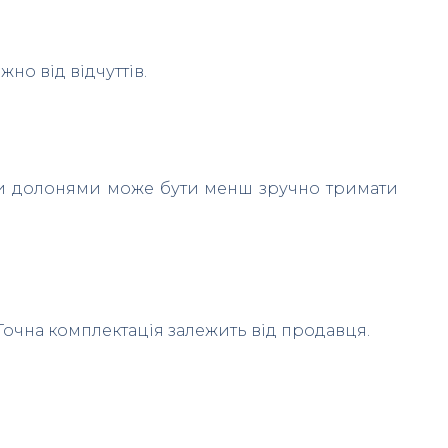
но від відчуттів.
ми долонями може бути менш зручно тримати
Точна комплектація залежить від продавця.