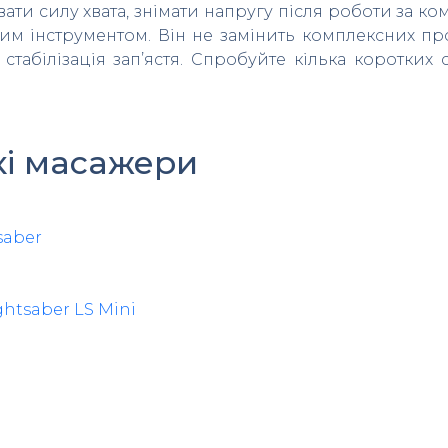
ти силу хвата, знімати напругу після роботи за к
м інструментом. Він не замінить комплексних про
 стабілізація зап’ястя. Спробуйте кілька коротких с
кі масажери
saber
ghtsaber LS Mini