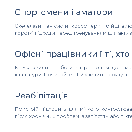
Спортсмени і аматори
Скелелази, тенісисти, кросфітери і бійці ви
короткі підходи перед тренуванням для активац
Офісні працівники і ті, хт
Кілька хвилин роботи з гіроскопом допома
клавіатури. Починайте з 1–2 хвилин на руку в 
Реабілітація
Пристрій підходить для м’якого контролюван
після хронічних проблем із зап’ястям або лікт