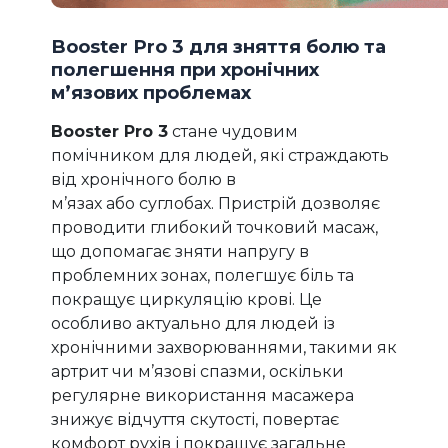
Booster Pro 3 для зняття болю та
полегшення при хронічних
м’язових проблемах
Booster Pro 3
стане чудовим
помічником для людей, які страждають
від хронічного болю в
м’язах або суглобах. Пристрій дозволяє
проводити глибокий точковий масаж,
що допомагає зняти напругу в
проблемних зонах, полегшує біль та
покращує циркуляцію крові. Це
особливо актуально для людей із
хронічними захворюваннями, такими як
артрит чи м’язові спазми, оскільки
регулярне використання масажера
знижує відчуття скутості, повертає
комфорт рухів і покращує загальне