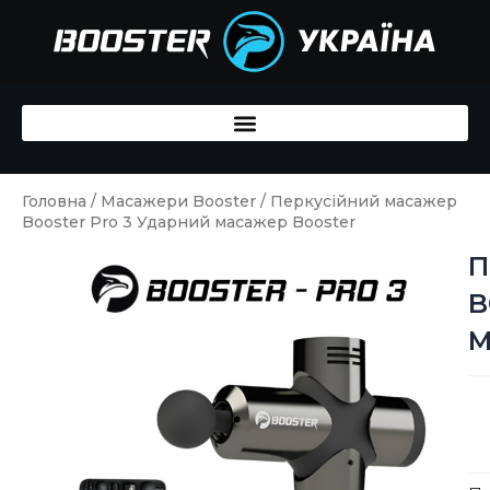
Перейти
до
вмісту
Головна
/
Масажери Booster
/ Перкусійний масажер
Booster Pro 3 Ударний масажер Booster
П
B
М