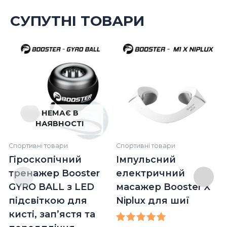
СУПУТНІ ТОВАРИ
Оригінальна
Поточна
Оригіналь
П
ціна:
ціна:
ціна:
ці
1790,00 ₴.
750,00 ₴.
2690,00 ₴.
1
НЕМАЄ В
НАЯВНОСТІ
Спортивні товари
Спортивні товари
Гіроскопічний
Імпульсний
тренажер Booster
електричний
GYRO BALL з LED
масажер Booster X
підсвіткою для
Niplux для шиї
кисті, зап’ястя та