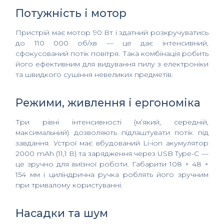
Потужність і мотор
Пристрій має мотор 90 Вт і здатний розкручуватись
до 110 000 об/хв — це дає інтенсивний,
сфокусований потік повітря. Така комбінація робить
його ефективним для видування пилу з електроніки
та швидкого сушіння невеликих предметів.
Режими, живлення і ергономіка
Три рівні інтенсивності (м’який, середній,
максимальний) дозволяють підлаштувати потік під
завдання. Устрої має вбудований Li-ion акумулятор
2000 mAh (11,1 В) та зарядження через USB Type-C —
це зручно для виїзної роботи. Габарити 108 × 48 ×
154 мм і циліндрична ручка роблять його зручним
при тривалому користуванні.
Насадки та шум