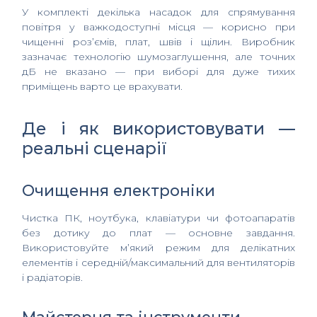
У комплекті декілька насадок для спрямування
повітря у важкодоступні місця — корисно при
чищенні роз’ємів, плат, швів і щілин. Виробник
зазначає технологію шумозаглушення, але точних
дБ не вказано — при виборі для дуже тихих
приміщень варто це врахувати.
Де і як використовувати —
реальні сценарії
Очищення електроніки
Чистка ПК, ноутбука, клавіатури чи фотоапаратів
без дотику до плат — основне завдання.
Використовуйте м’який режим для делікатних
елементів і середній/максимальний для вентиляторів
і радіаторів.
Майстерня та інструменти