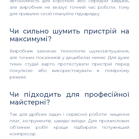
автономність для коротких або середніх завдань,
але виробник не вказує точний час роботи, тому
для тривалих сесій плануйте підзарядку.
Чи сильно шумить пристрій на
максимумі?
Виробник зазначає технологію шумозаглушення,
але точних показників у децибелах немає. Для дуже
тихих студій варто протестувати пристрій перед
покупкою або використовувати в помірному
режимі.
Чи підходить для професійної
майстерні?
Так для дрібних задач і сервісної роботи: чищення
плат, інструментів, швидкі виїзди. Для промислових
об’ємних робіт краще підбирати потужніший
компресор.