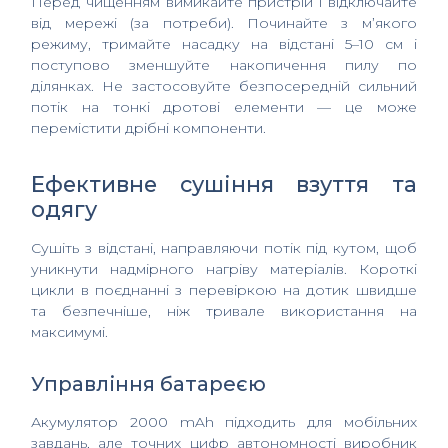
Перед чищенням вимикайте пристрій і відключайте
від мережі (за потреби). Починайте з м’якого
режиму, тримайте насадку на відстані 5–10 см і
поступово зменшуйте накопичення пилу по
ділянках. Не застосовуйте безпосередній сильний
потік на тонкі дротові елементи — це може
перемістити дрібні компоненти.
Ефективне сушіння взуття та
одягу
Сушіть з відстані, направляючи потік під кутом, щоб
уникнути надмірного нагріву матеріалів. Короткі
цикли в поєднанні з перевіркою на дотик швидше
та безпечніше, ніж тривале використання на
максимумі.
Управління батареєю
Акумулятор 2000 mAh підходить для мобільних
завдань, але точних цифр автономності виробник