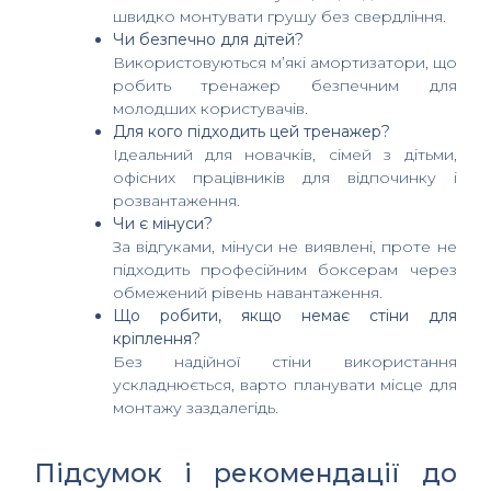
швидко монтувати грушу без свердління.
Чи безпечно для дітей?
Використовуються м’які амортизатори, що
робить тренажер безпечним для
молодших користувачів.
Для кого підходить цей тренажер?
Ідеальний для новачків, сімей з дітьми,
офісних працівників для відпочинку і
розвантаження.
Чи є мінуси?
За відгуками, мінуси не виявлені, проте не
підходить професійним боксерам через
обмежений рівень навантаження.
Що робити, якщо немає стіни для
кріплення?
Без надійної стіни використання
ускладнюється, варто планувати місце для
монтажу заздалегідь.
Підсумок і рекомендації до