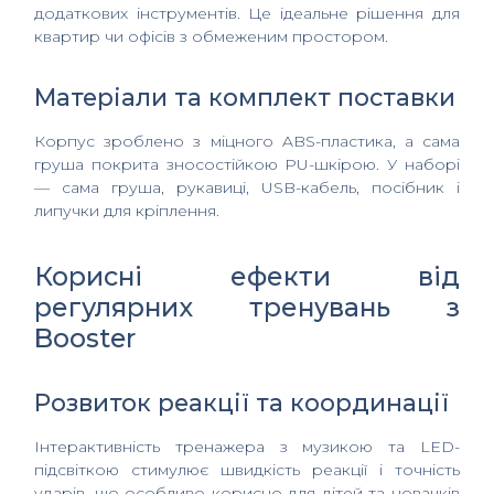
додаткових інструментів. Це ідеальне рішення для
квартир чи офісів з обмеженим простором.
Матеріали та комплект поставки
Корпус зроблено з міцного ABS-пластика, а сама
груша покрита зносостійкою PU-шкірою. У наборі
— сама груша, рукавиці, USB-кабель, посібник і
липучки для кріплення.
Корисні ефекти від
регулярних тренувань з
Booster
Розвиток реакції та координації
Інтерактивність тренажера з музикою та LED-
підсвіткою стимулює швидкість реакції і точність
ударів, що особливо корисно для дітей та новачків