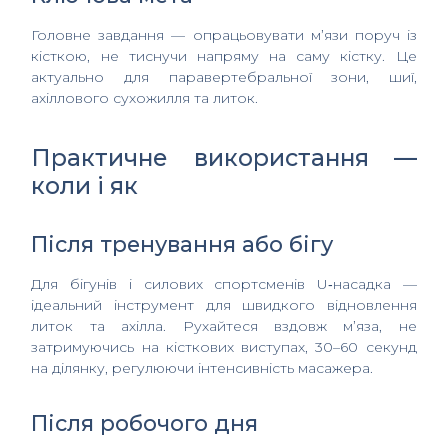
Головне завдання — опрацьовувати м’язи поруч із
кісткою, не тиснучи напряму на саму кістку. Це
актуально для паравертебральної зони, шиї,
ахіллового сухожилля та литок.
Практичне використання —
коли і як
Після тренування або бігу
Для бігунів і силових спортсменів U‑насадка —
ідеальний інструмент для швидкого відновлення
литок та ахілла. Рухайтеся вздовж м’яза, не
затримуючись на кісткових виступах, 30–60 секунд
на ділянку, регулюючи інтенсивність масажера.
Після робочого дня