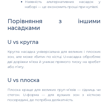
Наявність альтернативних насадок у
наборі — це економить гроші при купівлі.
Порівняння з іншими
насадками
U vs кругла
Кругла насадка універсальна для великих і плоских
зон, але може «бити» по кістці. U‑насадка обробляє
дві доріжки м’яза й уникає прямого тиску на хребет
або п’яту.
U vs плоска
Плоска краще для великих груп м’язів — сідниць чи
стегон. U‑форма — для вузьких зон з кісткою
посередині, де потрібна делікатність.