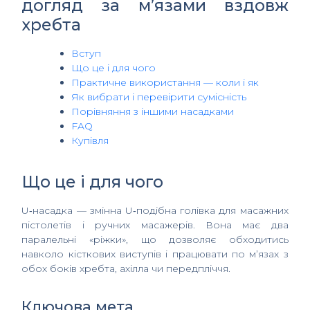
догляд за м’язами вздовж
хребта
Вступ
Що це і для чого
Практичне використання — коли і як
Як вибрати і перевірити сумісність
Порівняння з іншими насадками
FAQ
Купівля
Що це і для чого
U‑насадка — змінна U‑подібна голівка для масажних
пістолетів і ручних масажерів. Вона має два
паралельні «ріжки», що дозволяє обходитись
навколо кісткових виступів і працювати по м’язах з
обох боків хребта, ахілла чи передпліччя.
Ключова мета