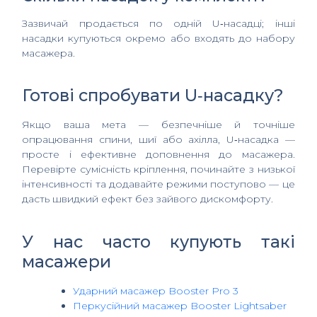
Зазвичай продається по одній U‑насадці; інші
насадки купуються окремо або входять до набору
масажера.
Готові спробувати U‑насадку?
Якщо ваша мета — безпечніше й точніше
опрацювання спини, шиї або ахілла, U‑насадка —
просте і ефективне доповнення до масажера.
Перевірте сумісність кріплення, починайте з низької
інтенсивності та додавайте режими поступово — це
дасть швидкий ефект без зайвого дискомфорту.
У нас часто купують такі
масажери
Ударний масажер Booster Pro 3
Перкусійний масажер Booster Lightsaber