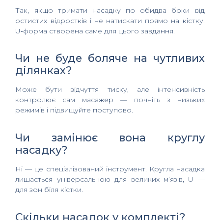
Так, якщо тримати насадку по обидва боки від
остистих відростків і не натискати прямо на кістку.
U‑форма створена саме для цього завдання.
Чи не буде боляче на чутливих
ділянках?
Може бути відчуття тиску, але інтенсивність
контролює сам масажер — почніть з низьких
режимів і підвищуйте поступово.
Чи замінює вона круглу
насадку?
Ні — це спеціалізований інструмент. Кругла насадка
лишається універсальною для великих м’язів, U —
для зон біля кістки.
Скільки насадок у комплекті?