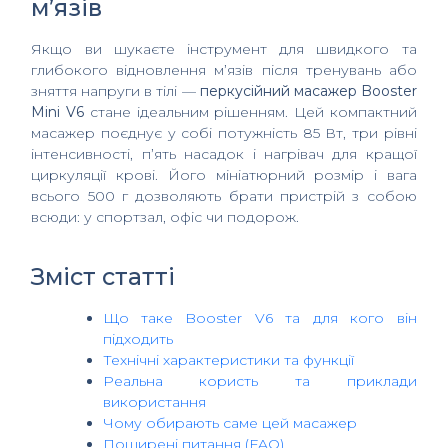
м’язів
Якщо ви шукаєте інструмент для швидкого та
глибокого відновлення м’язів після тренувань або
зняття напруги в тілі —
перкусійний масажер Booster
Mini V6
стане ідеальним рішенням. Цей компактний
масажер поєднує у собі потужність 85 Вт, три рівні
інтенсивності, п’ять насадок і нагрівач для кращої
циркуляції крові. Його мініатюрний розмір і вага
всього 500 г дозволяють брати пристрій з собою
всюди: у спортзал, офіс чи подорож.
Зміст статті
Що таке Booster V6 та для кого він
підходить
Технічні характеристики та функції
Реальна користь та приклади
використання
Чому обирають саме цей масажер
Поширені питання (FAQ)