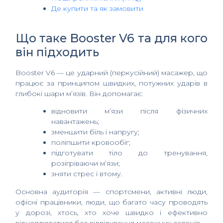
Де купити та як замовити
Що таке Booster V6 та для кого
він підходить
Booster V6 — це ударний (перкусійний) масажер, що
працює за принципом швидких, потужних ударів в
глибокі шари м’язів. Він допомагає:
відновити м’язи після фізичних
навантажень;
зменшити біль і напругу;
поліпшити кровообіг;
підготувати тіло до тренування,
розігріваючи м’язи;
зняти стрес і втому.
Основна аудиторія — спортсмени, активні люди,
офісні працівники, люди, що багато часу проводять
у дорозі, хтось, хто хоче швидко і ефективно
відновлюватися без відвідування масажних салонів.