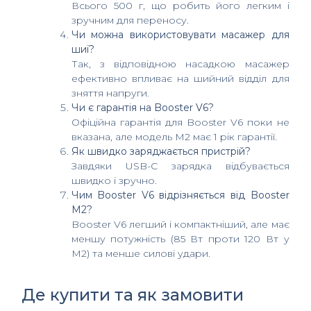
Всього 500 г, що робить його легким і
зручним для переносу.
Чи можна використовувати масажер для
шиї?
Так, з відповідною насадкою масажер
ефективно впливає на шийний відділ для
зняття напруги.
Чи є гарантія на Booster V6?
Офіційна гарантія для Booster V6 поки не
вказана, але модель M2 має 1 рік гарантії.
Як швидко заряджається пристрій?
Завдяки USB-C зарядка відбувається
швидко і зручно.
Чим Booster V6 відрізняється від Booster
M2?
Booster V6 легший і компактніший, але має
меншу потужність (85 Вт проти 120 Вт у
M2) та менше силові удари.
Де купити та як замовити