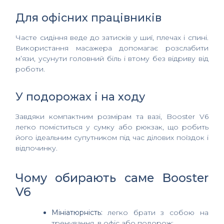
Для офісних працівників
Часте сидіння веде до затисків у шиї, плечах і спині.
Використання масажера допомагає розслабити
м’язи, усунути головний біль і втому без відриву від
роботи.
У подорожах і на ходу
Завдяки компактним розмірам та вазі, Booster V6
легко поміститься у сумку або рюкзак, що робить
його ідеальним супутником під час ділових поїздок і
відпочинку.
Чому обирають саме Booster
V6
Мініатюрність:
легко брати з собою на
тренування, в офіс або подорож;