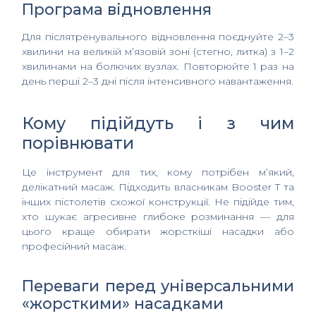
Програма відновлення
Для післятренувального відновлення поєднуйте 2–3
хвилини на великій м’язовій зоні (стегно, литка) з 1–2
хвилинами на болючих вузлах. Повторюйте 1 раз на
день перші 2–3 дні після інтенсивного навантаження.
Кому підійдуть і з чим
порівнювати
Це інструмент для тих, кому потрібен м’який,
делікатний масаж. Підходить власникам Booster T та
інших пістолетів схожої конструкції. Не підійде тим,
хто шукає агресивне глибоке розминання — для
цього краще обирати жорсткіші насадки або
професійний масаж.
Переваги перед універсальними
«жорсткими» насадками