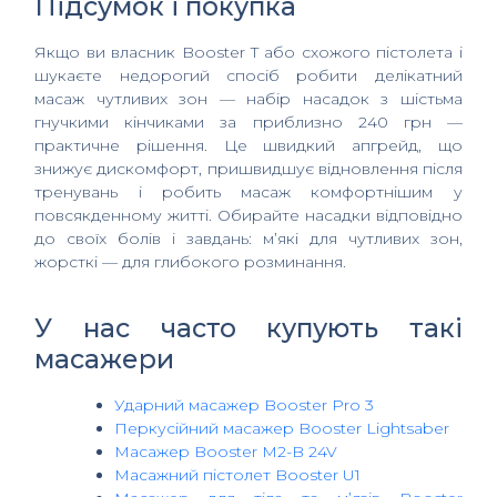
Підсумок і покупка
Якщо ви власник Booster T або схожого пістолета і
шукаєте недорогий спосіб робити делікатний
масаж чутливих зон — набір насадок з шістьма
гнучкими кінчиками за приблизно 240 грн —
практичне рішення. Це швидкий апгрейд, що
знижує дискомфорт, пришвидшує відновлення після
тренувань і робить масаж комфортнішим у
повсякденному житті. Обирайте насадки відповідно
до своїх болів і завдань: м’які для чутливих зон,
жорсткі — для глибокого розминання.
У нас часто купують такі
масажери
Ударний масажер Booster Pro 3
Перкусійний масажер Booster Lightsaber
Масажер Booster M2-B 24V
Масажний пістолет Booster U1