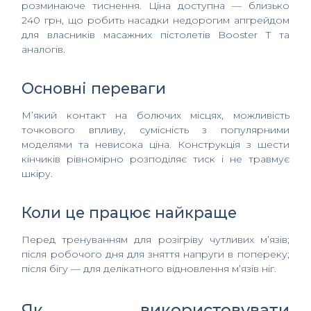
розминаючe тиснення. Ціна доступна — близько
240 грн, що робить насадки недорогим апгрейдом
для власників масажних пістолетів Booster T та
аналогів.
Основні переваги
М’який контакт на болючих місцях, можливість
точкового впливу, сумісність з популярними
моделями та невисока ціна. Конструкція з шести
кінчиків рівномірно розподіляє тиск і не травмує
шкіру.
Коли це працює найкраще
Перед тренуванням для розігріву чутливих м’язів;
після робочого дня для зняття напруги в попереку;
після бігу — для делікатного відновлення м’язів ніг.
Як використовувати