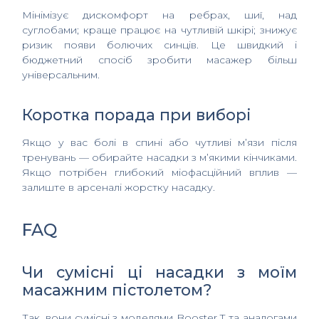
Мінімізує дискомфорт на ребрах, шиї, над
суглобами; краще працює на чутливій шкірі; знижує
ризик появи болючих синців. Це швидкий і
бюджетний спосіб зробити масажер більш
універсальним.
Коротка порада при виборі
Якщо у вас болі в спині або чутливі м’язи після
тренувань — обирайте насадки з м’якими кінчиками.
Якщо потрібен глибокий міофасційний вплив —
залиште в арсеналі жорстку насадку.
FAQ
Чи сумісні ці насадки з моїм
масажним пістолетом?
Так, вони сумісні з моделями Booster T та аналогами