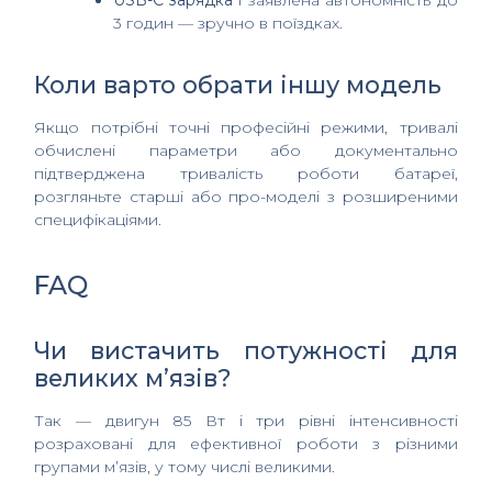
USB-C зарядка
і заявлена автономність до
3 годин — зручно в поїздках.
Коли варто обрати іншу модель
Якщо потрібні точні професійні режими, тривалі
обчислені параметри або документально
підтверджена тривалість роботи батареї,
розгляньте старші або про-моделі з розширеними
специфікаціями.
FAQ
Чи вистачить потужності для
великих м’язів?
Так — двигун 85 Вт і три рівні інтенсивності
розраховані для ефективної роботи з різними
групами м’язів, у тому числі великими.