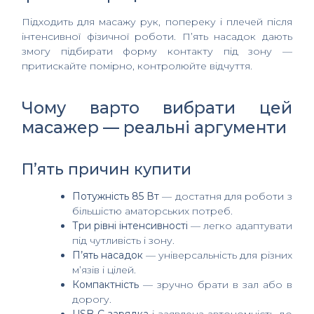
Підходить для масажу рук, попереку і плечей після
інтенсивної фізичної роботи. П’ять насадок дають
змогу підбирати форму контакту під зону —
притискайте помірно, контролюйте відчуття.
Чому варто вибрати цей
масажер — реальні аргументи
П’ять причин купити
Потужність 85 Вт
— достатня для роботи з
більшістю аматорських потреб.
Три рівні інтенсивності
— легко адаптувати
під чутливість і зону.
П’ять насадок
— універсальність для різних
м’язів і цілей.
Компактність
— зручно брати в зал або в
дорогу.