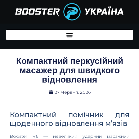
Перейти
до
вмісту
Компактний перкусійний
масажер для швидкого
відновлення
27 Червня, 2026
Компактний помічник для
щоденного відновлення м’язів
Booster V6 — невеликий ударний масажний