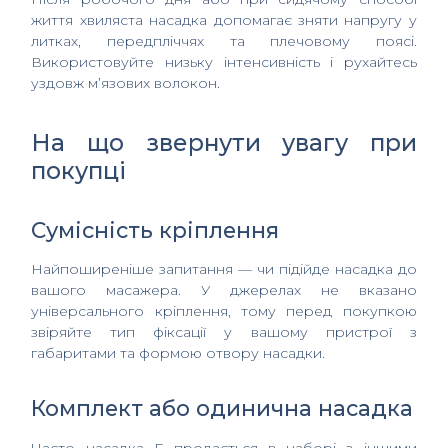
життя хвиляста насадка допомагає зняти напругу у
литках, передпліччях та плечовому поясі.
Використовуйте низьку інтенсивність і рухайтесь
уздовж м’язових волокон.
На що звернути увагу при
покупці
Сумісність кріплення
Найпоширеніше запитання — чи підійде насадка до
вашого масажера. У джерелах не вказано
універсального кріплення, тому перед покупкою
звіряйте тип фіксації у вашому пристрої з
габаритами та формою отвору насадки.
Комплект або одинична насадка
Часто насадка E продається в наборі з іншими