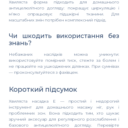
Хвиляста форма підходить для домашнього
антицелюлітного догляду: покращує циркуляцію і
м’яко опрацьовує підшкірні тканини. Для
масштабних змін потрібен комплексний підхід.
Чи шкодить використання без
знань?
Небажаних наслідків можна уникнути:
використовуйте помірний тиск, стежте за болем і
не працюйте на ушкоджених ділянках. При сумнівах
— проконсультуйтеся з фахівцем.
Короткий підсумок
Хвиляста насадка E — простий і недорогий
інструмент для домашнього масажу ніг, рук і
проблемних зон. Вона підходить тим, хто шукає
зручний аксесуар для регулярного розслаблення і
базового антицелюлітного догляду. Перевірте