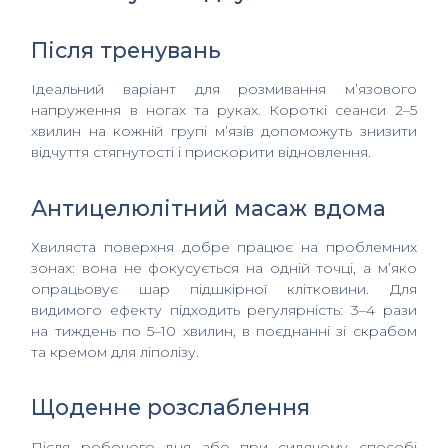
Після тренувань
Ідеальний варіант для розмивання м’язового
напруження в ногах та руках. Короткі сеанси 2–5
хвилин на кожній групі м’язів допоможуть знизити
відчуття стягнутості і прискорити відновлення.
Антицелюлітний масаж вдома
Хвиляста поверхня добре працює на проблемних
зонах: вона не фокусується на одній точці, а м’яко
опрацьовує шар підшкірної клітковини. Для
видимого ефекту підходить регулярність: 3–4 рази
на тиждень по 5–10 хвилин, в поєднанні зі скрабом
та кремом для ліполізу.
Щоденне розслаблення
Після робочого дня або при сидячому способі