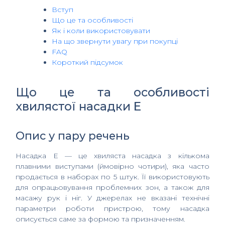
Вступ
Що це та особливості
Як і коли використовувати
На що звернути увагу при покупці
FAQ
Короткий підсумок
Що це та особливості
хвилястої насадки E
Опис у пару речень
Насадка E — це хвиляста насадка з кількома
плавними виступами (ймовірно чотири), яка часто
продається в наборах по 5 штук. Її використовують
для опрацьовування проблемних зон, а також для
масажу рук і ніг. У джерелах не вказані технічні
параметри роботи пристрою, тому насадка
описується саме за формою та призначенням.