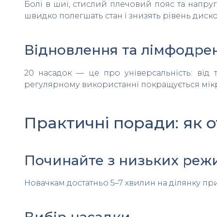
Болі в шиї, стислий плечовий пояс та напру
швидко полегшать стан і знизять рівень диск
Відновлення та лімфодре
20 насадок — це про універсальність: від
регулярному використанні покращується мікр
Практичні поради: як 
Починайте з низьких реж
Новачкам достатньо 5–7 хвилин на ділянку при