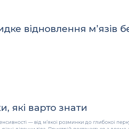
идке відновлення м’язів б
, які варто знати
сивності — від м’якої розминки до глибокої перкусі