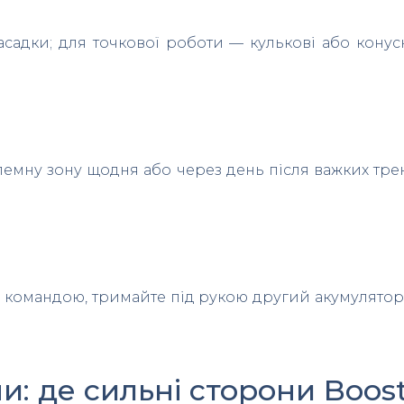
садки; для точкової роботи — кулькові або конусн
блемну зону щодня або через день після важких тре
з командою, тримайте під рукою другий акумулято
и: де сильні сторони Boos