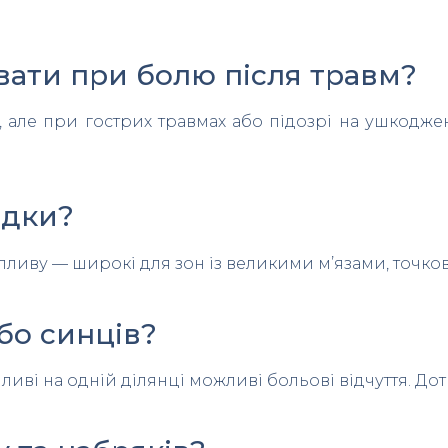
вати при болю після травм?
 але при гострих травмах або підозрі на ушкодже
адки?
ливу — широкі для зон із великими м’язами, точкові
бо синців?
ві на одній ділянці можливі больові відчуття. Дот