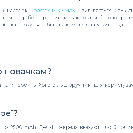
 6 насадок,
Boostex PRO MAX 3
виділяється кількіс
що вам потрібен простий масажер для базової роз
глибока перкусія — більша комплектація виправдана.
р новачкам?
а 1,5 кг робить його більш зручним для користува
реї?
 по 2500 mAh. Деякі джерела вказують до 6 годин