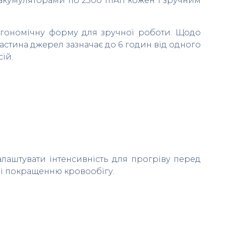
ма акумуляторами по 2500 mAh кожен і зручним
ергономічну форму для зручної роботи. Щодо
частина джерел зазначає до 6 годин від одного
ій.
лаштувати інтенсивність для прогріву перед
 і покращенню кровообігу.