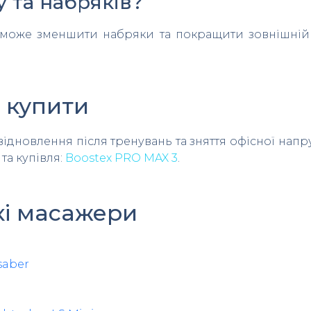
 та набряків?
 може зменшити набряки та покращити зовнішній 
е купити
дновлення після тренувань та зняття офісної напру
та купівля:
Boostex PRO MAX 3
.
кі масажери
saber