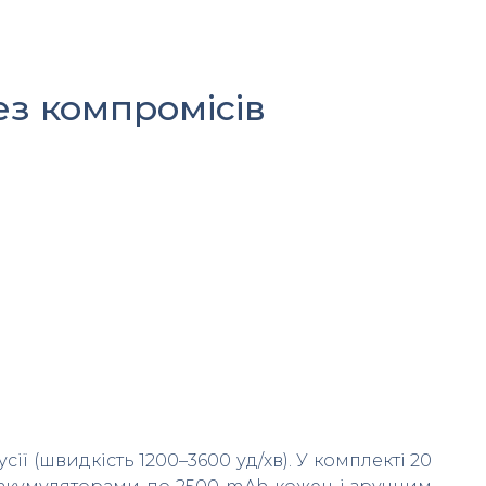
ез компромісів
ї (швидкість 1200–3600 уд/хв). У комплекті 20