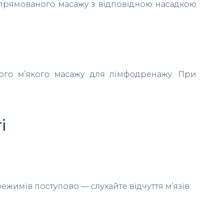
еспрямованого масажу з відповідною насадкою
кого м’якого масажу для лімфодренажу. При
і
жимів поступово — слухайте відчуття м’язів.