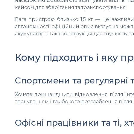
насадок, які дозволяють адаптувати вплив пі
кейсом для зберігання та транспортування.
Вага пристрою близько 1,5 кг — це важливи
автономності: офіційний опис вказує на можли
акумулятора. Така конструкція дає гнучкість: з
Кому підходить і яку 
Спортсмени та регулярні 
Хочете пришвидшити відновлення після інте
тренуванням і глибокого розслаблення після.
Офісні працівники та ті, х