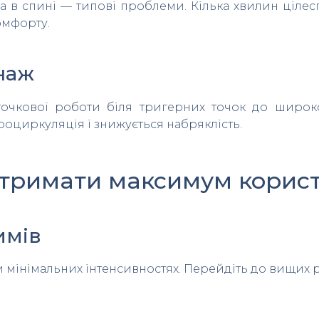
га в спині — типові проблеми. Кілька хвилин ціл
омфорту.
наж
 точкової роботи біля тригерних точок до широ
оциркуляція і знижується набряклість.
отримати максимум корист
имів
 мінімальних інтенсивностях. Перейдіть до вищих ре