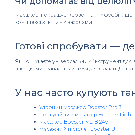
Чи допомагає від целюліту
Масажер покращує крово- та лімфообіг, що
комплексі з іншими заходами.
Готові спробувати — д
Якщо шукаєте універсальний інструмент для ві
насадками і запасними акумуляторами. Деталі 
У нас часто купують та
Ударний масажер Booster Pro 3
Перкусійний масажер Booster Light
Масажер Booster M2-B 24V
Масажний пістолет Booster U1