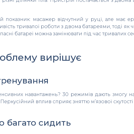
д різні ділянки тіла. Пристрій постачається з дво
й показник: масажер відчутний у руці, але має 
вість тривалої роботи з двома батареями, тоді як 
апасні батареї можна замінювати під час тривалих сес
проблему вирішує
тренування
нсивних навантажень? 30 режимів дають змогу на
 Перкусійний вплив сприяє зняттю м’язової скутості
то багато сидить