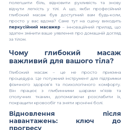
полегшити біль, відновити рухливість та знову
відчути легкість у тілі. А що, якби професійний
глибокий масаж був доступний вам будь-коли,
просто у вас вдома? Саме тут на сцену виходить
перкусійний масажер
– інноваційний прилад, що
здатен змінити ваше уявлення про домашній догляд
за тілом.
Чому глибокий масаж
важливий для вашого тіла?
Глибокий масаж – це не просто приємна
процедура. Це потужний інструмент для підтримки
фізичного здоров’я та психологічного комфорту.
Він працює з глибинними шарами м’язів та
сполучних тканин, допомагаючи розслабити їх,
покращити кровообіг та зняти хронічні болі.
Відновлення після
навантажень: ключ до
прогресу