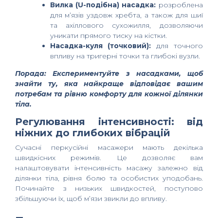
Вилка (U-подібна) насадка:
розроблена
для м’язів уздовж хребта, а також для шиї
та ахіллового сухожилля, дозволяючи
уникати прямого тиску на кістки.
Насадка-куля (точковий):
для точного
впливу на тригерні точки та глибокі вузли.
Порада: Експериментуйте з насадками, щоб
знайти ту, яка найкраще відповідає вашим
потребам та рівню комфорту для кожної ділянки
тіла.
Регулювання інтенсивності: від
ніжних до глибоких вібрацій
Сучасні перкусійні масажери мають декілька
швидкісних режимів. Це дозволяє вам
налаштовувати інтенсивність масажу залежно від
ділянки тіла, рівня болю та особистих уподобань.
Починайте з низьких швидкостей, поступово
збільшуючи їх, щоб м’язи звикли до впливу.