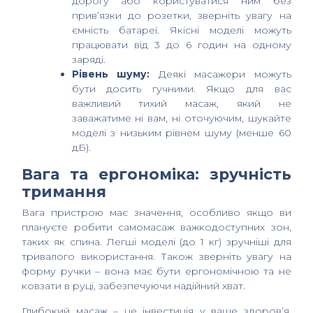
дорогу або користуватися ним без
прив’язки до розетки, зверніть увагу на
ємність батареї. Якісні моделі можуть
працювати від 3 до 6 годин на одному
заряді.
Рівень шуму:
Деякі масажери можуть
бути досить гучними. Якщо для вас
важливий тихий масаж, який не
заважатиме ні вам, ні оточуючим, шукайте
моделі з низьким рівнем шуму (менше 60
дБ).
Вага та ергономіка: зручність
тримання
Вага пристрою має значення, особливо якщо ви
плануєте робити самомасаж важкодоступних зон,
таких як спина. Легші моделі (до 1 кг) зручніші для
тривалого використання. Також зверніть увагу на
форму ручки – вона має бути ергономічною та не
ковзати в руці, забезпечуючи надійний хват.
Глибокий масаж – це інвестиція у ваше здоров’я,