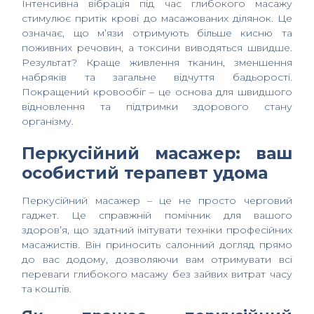
Інтенсивна вібрація під час глибокого масажу
стимулює притік крові до масажованих ділянок. Це
означає, що м’язи отримують більше кисню та
поживних речовин, а токсини виводяться швидше.
Результат? Краще живлення тканин, зменшення
набряків та загальне відчуття бадьорості.
Покращений кровообіг – це основа для швидшого
відновлення та підтримки здорового стану
організму.
Перкусійний масажер: ваш
особистий терапевт удома
Перкусійний масажер – це не просто черговий
гаджет. Це справжній помічник для вашого
здоров’я, що здатний імітувати техніки професійних
масажистів. Він приносить салонний догляд прямо
до вас додому, дозволяючи вам отримувати всі
переваги глибокого масажу без зайвих витрат часу
та коштів.