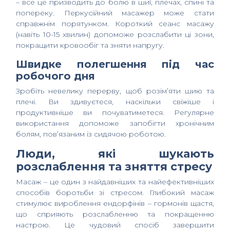
– все це призводить до болю в шиї, плечах, спині та
попереку. Перкусійний масажер може стати
справжнім порятунком. Короткий сеанс масажу
(навіть 10-15 хвилин) допоможе розслабити ці зони,
покращити кровообіг та зняти напругу.
Швидке полегшення під час
робочого дня
Зробіть невелику перерву, щоб розім’яти шию та
плечі. Ви здивуєтеся, наскільки свіжіше і
продуктивніше ви почуватиметеся. Регулярне
використання допоможе запобігти хронічним
болям, пов’язаним із сидячою роботою.
Люди, які шукають
розслаблення та зняття стресу
Масаж – це один з найдавніших та найефективніших
способів боротьби зі стресом. Глибокий масаж
стимулює вироблення ендорфінів – гормонів щастя,
що сприяють розслабленню та покращенню
настрою. Це чудовий спосіб завершити