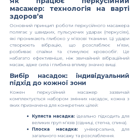
Як працює перкусійний
масажер: технологія на варті
здоров’я
Основний принцип роботи перкусійного масажера
полягає у швидких, пульсуючих ударах (перкусіях),
які проникають глибоко у м’язові тканини. Ці удари
створюють вібрацію, що розслаблює м’язи,
розбиває спайки та стимулює кровообіг. Це
набагато ефективніше, ніж звичайний вібраційний
масаж, адже сила і глибина впливу значно вищі.
Вибір насадок: індивідуальний
підхід до кожної зони
Кожен перкусійний масажер зазвичай
комплектується набором змінних насадок, кожна з
яких призначена для конкретних цілей:
Куляста насадка:
ідеально підходить для
великих груп м’язів (сідниці, стегна, спина).
Плоска насадка:
універсальна, для
загального масажу та розслаблення.