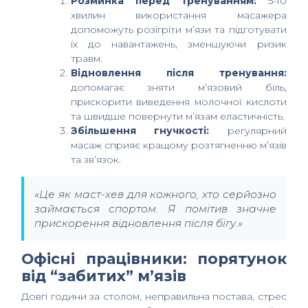
Розминка перед тренуванням:
5-10
хвилин використання масажера
допоможуть розігріти м’язи та підготувати
їх до навантажень, зменшуючи ризик
травм.
Відновлення після тренування:
допомагає зняти м’язовий біль,
прискорити виведення молочної кислоти
та швидше повернути м’язам еластичність.
Збільшення гнучкості:
регулярний
масаж сприяє кращому розтягненню м’язів
та зв’язок.
«Це як маст-хев для кожного, хто серйозно
займається спортом. Я помітив значне
прискорення відновлення після бігу.»
Офісні працівники: порятунок
від “забитих” м’язів
Довгі години за столом, неправильна постава, стрес