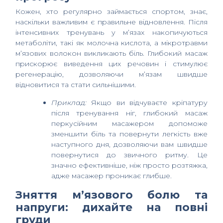
Кожен, хто регулярно займається спортом, знає,
наскільки важливим є правильне відновлення. Після
інтенсивних тренувань у м’язах накопичуються
метаболіти, такі як молочна кислота, а мікротравми
м’язових волокон викликають біль. Глибокий масаж
прискорює виведення цих речовин і стимулює
регенерацію, дозволяючи м’язам швидше
відновитися та стати сильнішими.
Приклад:
Якщо ви відчуваєте кріпатуру
після тренування ніг, глибокий масаж
перкусійним масажером допоможе
зменшити біль та повернути легкість вже
наступного дня, дозволяючи вам швидше
повернутися до звичного ритму. Це
значно ефективніше, ніж просто розтяжка,
адже масажер проникає глибше.
Зняття м’язового болю та
напруги: дихайте на повні
груди