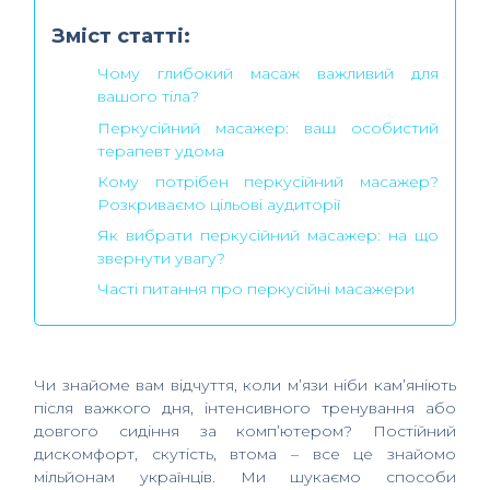
Зміст статті:
Чому глибокий масаж важливий для
вашого тіла?
Перкусійний масажер: ваш особистий
терапевт удома
Кому потрібен перкусійний масажер?
Розкриваємо цільові аудиторії
Як вибрати перкусійний масажер: на що
звернути увагу?
Часті питання про перкусійні масажери
Чи знайоме вам відчуття, коли м’язи ніби кам’яніють
після важкого дня, інтенсивного тренування або
довгого сидіння за комп’ютером? Постійний
дискомфорт, скутість, втома – все це знайомо
мільйонам українців. Ми шукаємо способи