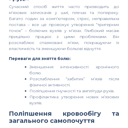
Сучасний спосіб життя часто призводить до
м’язових затискачів у шиї, плечах та попереку.
Багато годин за комп’ютером, стрес, неправильна
постава – все це провокує утворення “тригерних
точок” – болючих вузлів у м’язах. Глибокий масаж
прицільно працює з цими проблемами. Він
розслаблює спазмовані м’язи, покращуючи їх
еластичність та зменшуючи больові відчуття.
Переваги для зняття болю:
Зменшення інтенсивності хронічного
болю.
Розслаблення “забитих” м’язів після
фізичної активності.
Поліпшення гнучкості та амплітуди рухів.
Профілактика утворення нових м’язових
вузлів.
Поліпшення кровообігу та
загального самопочуття