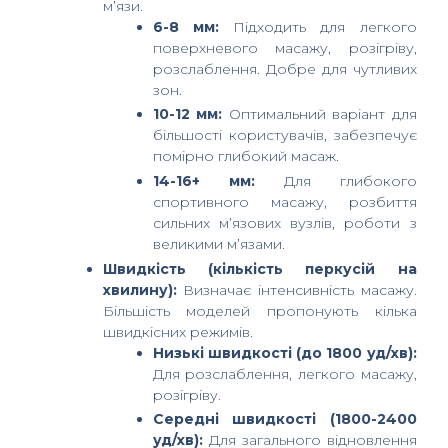
м’язи.
6-8 мм:
Підходить для легкого
поверхневого масажу, розігріву,
розслаблення. Добре для чутливих
зон.
10-12 мм:
Оптимальний варіант для
більшості користувачів, забезпечує
помірно глибокий масаж.
14-16+ мм:
Для глибокого
спортивного масажу, розбиття
сильних м’язових вузлів, роботи з
великими м’язами.
Швидкість (кількість перкусій на
хвилину):
Визначає інтенсивність масажу.
Більшість моделей пропонують кілька
швидкісних режимів.
Низькі швидкості (до 1800 уд/хв):
Для розслаблення, легкого масажу,
розігріву.
Середні швидкості (1800-2400
уд/хв):
Для загального відновлення