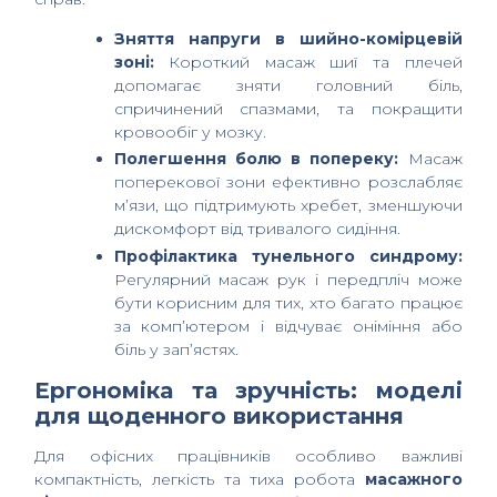
Зняття напруги в шийно-комірцевій
зоні:
Короткий масаж шиї та плечей
допомагає зняти головний біль,
спричинений спазмами, та покращити
кровообіг у мозку.
Полегшення болю в попереку:
Масаж
поперекової зони ефективно розслабляє
м’язи, що підтримують хребет, зменшуючи
дискомфорт від тривалого сидіння.
Профілактика тунельного синдрому:
Регулярний масаж рук і передпліч може
бути корисним для тих, хто багато працює
за комп’ютером і відчуває оніміння або
біль у зап’ястях.
Ергономіка та зручність: моделі
для щоденного використання
Для офісних працівників особливо важливі
компактність, легкість та тиха робота
масажного