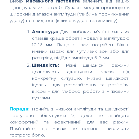
Вибір
масажного пістолета
залежить від ваших
індивідуальних потреб. Сучасні моделі пропонують
широкий діапазон амплітуди (глибина проникнення
удару) та швидкості (кількість ударів за хвилину).
Амплітуда:
Для глибоких м’язів і сильних
спазмів краще обрати моделі з амплітудою
10-16 мм. Якщо ж вам потрібен більш
ніжний масаж для чутливих зон або для
розігріву, підійде амплітуда 6-8 мм.
Швидкість:
Різні швидкісні режими
дозволяють адаптувати масаж під
конкретну ситуацію. Низькі швидкості
ідеальні для розслаблення та розігріву,
високі – для глибокої роботи з м’язовими
вузлами.
Порада:
Почніть з низької амплітуди та швидкості,
поступово збільшуючи їх, доки не знайдете
комфортний та ефективний для вас режим.
Пам’ятайте, що масаж не повинен викликати
гострого болю.