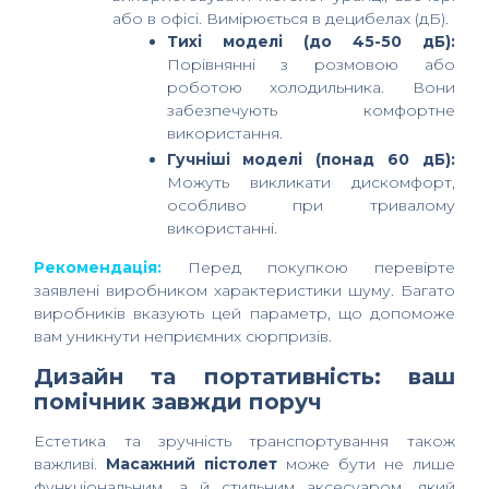
або в офісі. Вимірюється в децибелах (дБ).
Тихі моделі (до 45-50 дБ):
Порівнянні з розмовою або
роботою холодильника. Вони
забезпечують комфортне
використання.
Гучніші моделі (понад 60 дБ):
Можуть викликати дискомфорт,
особливо при тривалому
використанні.
Рекомендація:
Перед покупкою перевірте
заявлені виробником характеристики шуму. Багато
виробників вказують цей параметр, що допоможе
вам уникнути неприємних сюрпризів.
Дизайн та портативність: ваш
помічник завжди поруч
Естетика та зручність транспортування також
важливі.
Масажний пістолет
може бути не лише
функціональним, а й стильним аксесуаром, який