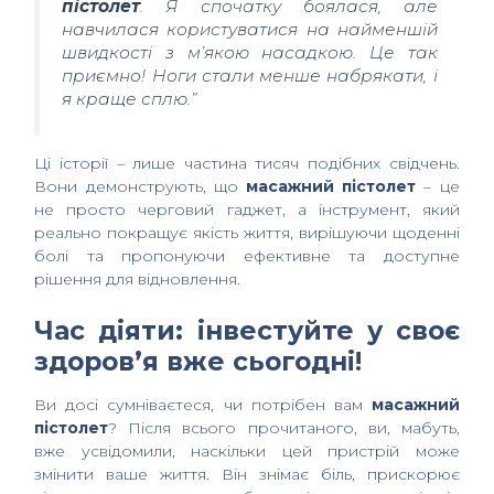
пістолет
. Я спочатку боялася, але
навчилася користуватися на найменшій
швидкості з м’якою насадкою. Це так
приємно! Ноги стали менше набрякати, і
я краще сплю.”
Ці історії – лише частина тисяч подібних свідчень.
Вони демонструють, що
масажний пістолет
– це
не просто черговий гаджет, а інструмент, який
реально покращує якість життя, вирішуючи щоденні
болі та пропонуючи ефективне та доступне
рішення для відновлення.
Час діяти: інвестуйте у своє
здоров’я вже сьогодні!
Ви досі сумніваєтеся, чи потрібен вам
масажний
пістолет
? Після всього прочитаного, ви, мабуть,
вже усвідомили, наскільки цей пристрій може
змінити ваше життя. Він знімає біль, прискорює