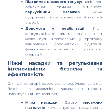
Підтримка м’язового тонусу:
Навіть при
обмеженій фізичній активності,
перкусійний масажер
може
підтримувати м’язи в тонусі, запобігаючи їх
атрофії.
Допомога у реабілітації:
Після
консультації з лікарем, масажний пістолет
може бути інтегрований у програму
відновлення, допомагаючи відновити
функціональність м’язів після травм або
операцій.
Ніжні насадки та регульована
інтенсивність: безпека та
ефективність
Для цієї категорії користувачів особливо важлива
безпека та можливість максимально тонкого
налаштування інтенсивності.
М’які насадки:
Багато
масажних
пістолетів
комплектуються насадками з