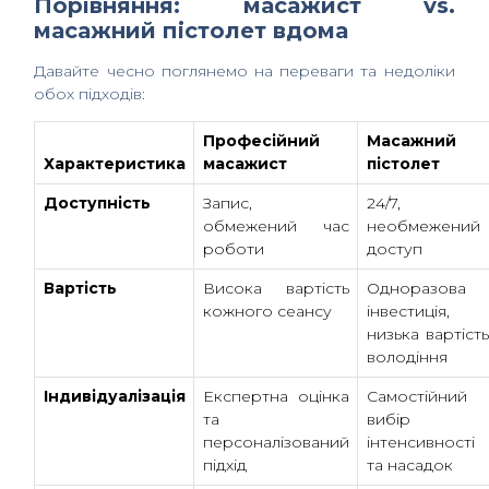
Порівняння: масажист vs.
масажний пістолет вдома
Давайте чесно поглянемо на переваги та недоліки
обох підходів:
Професійний
Масажний
Характеристика
масажист
пістолет
Доступність
Запис,
24/7,
обмежений час
необмежений
роботи
доступ
Вартість
Висока вартість
Одноразова
кожного сеансу
інвестиція,
низька вартіст
володіння
Індивідуалізація
Експертна оцінка
Самостійний
та
вибір
персоналізований
інтенсивності
підхід
та насадок