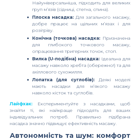
Найуніверсальніша, підходить для великих
груп м’язів (сідниці, стегна, спина).
Плоска насадка:
Для загального масажу,
добре працює на щільних м’язах і для
розігріву.
Конічна (точкова) насадка:
Призначена
для глибокого точкового масажу,
опрацювання тригерних точок, стоп.
Вилка (U-подібна) насадка:
Ідеальна для
масажу навколо хребта (обережно!) та для
ахіллового сухожилля.
Лопатка (для суглобів):
Деякі моделі
мають насадки для м’якого масажу
навколо кісток та суглобів.
Лайфхак:
Експериментуйте з насадками, щоб
знайти ті, які найкраще підходять для ваших
індивідуальних потреб. Правильно підібрана
насадка значно підвищує ефективність масажу.
Автономність та шум: комфорт