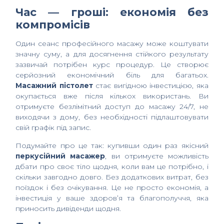
Час — гроші: економія без
компромісів
Один сеанс професійного масажу може коштувати
значну суму, а для досягнення стійкого результату
зазвичай потрібен курс процедур. Це створює
серйозний економічний біль для багатьох.
Масажний пістолет
стає вигідною інвестицією, яка
окупається вже після кількох використань. Ви
отримуєте безлімітний доступ до масажу 24/7, не
виходячи з дому, без необхідності підлаштовувати
свій графік під запис.
Подумайте про це так: купивши один раз якісний
перкусійний масажер
, ви отримуєте можливість
дбати про своє тіло щодня, коли вам це потрібно, і
скільки завгодно довго. Без додаткових витрат, без
поїздок і без очікування. Це не просто економія, а
інвестиція у ваше здоров’я та благополуччя, яка
приносить дивіденди щодня.