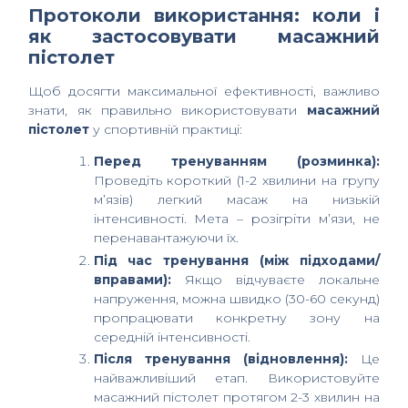
Протоколи використання: коли і
як застосовувати масажний
пістолет
Щоб досягти максимальної ефективності, важливо
знати, як правильно використовувати
масажний
пістолет
у спортивній практиці:
Перед тренуванням (розминка):
Проведіть короткий (1-2 хвилини на групу
м’язів) легкий масаж на низькій
інтенсивності. Мета – розігріти м’язи, не
перенавантажуючи їх.
Під час тренування (між підходами/
вправами):
Якщо відчуваєте локальне
напруження, можна швидко (30-60 секунд)
пропрацювати конкретну зону на
середній інтенсивності.
Після тренування (відновлення):
Це
найважливіший етап. Використовуйте
масажний пістолет протягом 2-3 хвилин на