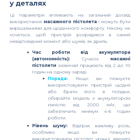
у деталях
Ці параметри впливають на загальний досвід
використання
масажного пістолета
і можуть бути
вирішальними для щоденного комфорту. Нікому не
хочеться, щоб пристрій розрядився в самий
невідповідний момент або шумів, як дриль.
Час роботи від акумулятора
(автономність):
Сучасні
масажні
пістолети
зазвичай працюють від 2 до 10
годин на одному заряді.
Порада:
Якщо ви плануєте
використовувати пристрій щодня
або брати його в поїздки,
обирайте модель з акумулятором
ємністю від 2000 мАг, що
забезпечить мінімум 4-6 годин
роботи.
Рівень шуму:
Відіграє важливу роль,
особливо якщо ви плануєте
використовувати пістолет уранці, ввечері