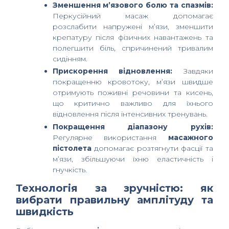
Зменшення м’язового болю та спазмів:
Перкусійний масаж допомагає
розслабити напружені м’язи, зменшити
крепатуру після фізичних навантажень та
полегшити біль, спричинений тривалим
сидінням.
Прискорення відновлення:
Завдяки
покращенню кровотоку, м’язи швидше
отримують поживні речовини та кисень,
що критично важливо для їхнього
відновлення після інтенсивних тренувань.
Покращення діапазону рухів:
Регулярне використання
масажного
пістолета
допомагає розтягнути фасції та
м’язи, збільшуючи їхню еластичність і
гнучкість.
Технологія за зручністю: як
вибрати правильну амплітуду та
швидкість