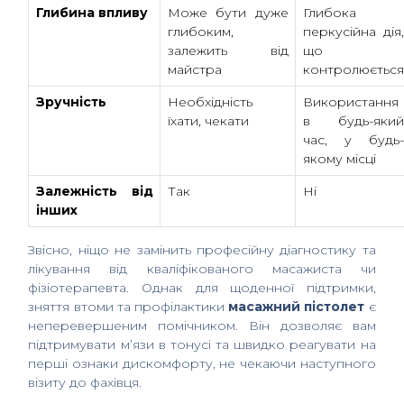
Глибина впливу
Може бути дуже
Глибока
глибоким,
перкусійна дія
залежить від
що
майстра
контролюється
Зручність
Необхідність
Використання
їхати, чекати
в будь-яки
час, у будь
якому місці
Залежність від
Так
Ні
інших
Звісно, ніщо не замінить професійну діагностику та
лікування від кваліфікованого масажиста чи
фізіотерапевта. Однак для щоденної підтримки,
зняття втоми та профілактики
масажний пістолет
є
неперевершеним помічником. Він дозволяє вам
підтримувати м’язи в тонусі та швидко реагувати на
перші ознаки дискомфорту, не чекаючи наступного
візиту до фахівця.