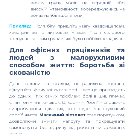
кожну групу м’язів на середній або
високій інтенсивності, зосереджуючись на
зонах найбільшої втоми.
Приклад:
Після бігу приділіть увагу квадрицепсам,
хамстрингам та литковим м’язам. Після силового
тренування – тим групам, які були найбільше задіяні.
Для офісних працівників та
людей з малорухливим
способом життя: боротьба зі
скованістю
Довгі години за столом, неправильна постава,
відсутність фізичної активності – все це призводить
до одних і тих самих проблем: болі в шиї, плечах,
спині, оніміння кінцівок. Ці хронічні “болі” – справжнє
випробування для тих, хто веде малорухливий
спосіб життя.
Масажний пістолет
стає порятунком,
дозволяючи знімати напругу та покращувати
самопочуття без відриву від роботи чи домашніх
справ.