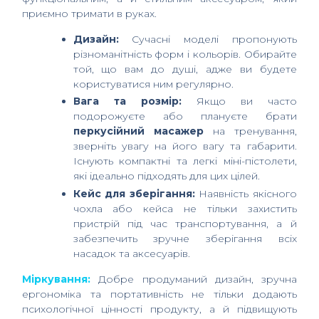
приємно тримати в руках.
Дизайн:
Сучасні моделі пропонують
різноманітність форм і кольорів. Обирайте
той, що вам до душі, адже ви будете
користуватися ним регулярно.
Вага та розмір:
Якщо ви часто
подорожуєте або плануєте брати
перкусійний масажер
на тренування,
зверніть увагу на його вагу та габарити.
Існують компактні та легкі міні-пістолети,
які ідеально підходять для цих цілей.
Кейс для зберігання:
Наявність якісного
чохла або кейса не тільки захистить
пристрій під час транспортування, а й
забезпечить зручне зберігання всіх
насадок та аксесуарів.
Міркування:
Добре продуманий дизайн, зручна
ергономіка та портативність не тільки додають
психологічної цінності продукту, а й підвищують