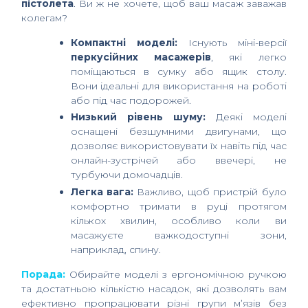
пістолета
. Ви ж не хочете, щоб ваш масаж заважав
колегам?
Компактні моделі:
Існують міні-версії
перкусійних масажерів
, які легко
поміщаються в сумку або ящик столу.
Вони ідеальні для використання на роботі
або під час подорожей.
Низький рівень шуму:
Деякі моделі
оснащені безшумними двигунами, що
дозволяє використовувати їх навіть під час
онлайн-зустрічей або ввечері, не
турбуючи домочадців.
Легка вага:
Важливо, щоб пристрій було
комфортно тримати в руці протягом
кількох хвилин, особливо коли ви
масажуєте важкодоступні зони,
наприклад, спину.
Порада:
Обирайте моделі з ергономічною ручкою
та достатньою кількістю насадок, які дозволять вам
ефективно пропрацювати різні групи м’язів без