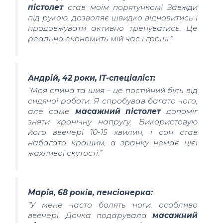
пістолет
став моїм порятунком! Завжди
під рукою, дозволяє швидко відновитись і
продовжувати активно тренуватись. Це
реально економить мій час і гроші.”
Андрій, 42 роки, IT-спеціаліст:
“Моя спина та шия – це постійний біль від
сидячої роботи. Я спробував багато чого,
але саме
масажний пістолет
допоміг
зняти хронічну напругу. Використовую
його ввечері 10-15 хвилин, і сон став
набагато кращим, а зранку немає цієї
жахливої скутості.”
Марія, 68 років, пенсіонерка:
“У мене часто болять ноги, особливо
ввечері. Дочка подарувала
масажний