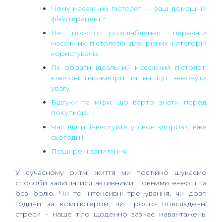
Чому масажний пістолет — ваш домашній
фізіотерапевт?
Не просто розслаблення: переваги
масажних пістолетів для різних категорій
користувачів
Як обрати ідеальний масажний пістолет:
ключові параметри та на що звернути
увагу
Відгуки та міфи: що варто знати перед
покупкою
Час діяти: інвестуйте у своє здоров’я вже
сьогодні!
Поширені запитання
У сучасному ритмі життя ми постійно шукаємо
способи залишатися активними, повними енергії та
без болю. Чи то інтенсивні тренування, чи довгі
години за комп’ютером, чи просто повсякденні
стреси – наше тіло щоденно зазнає навантажень.