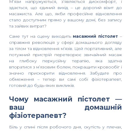
М’язи напружуються, з’являється дискомфорт, і
здається, що єдиний вихід – це дорогий візит до
масажиста. Але що, якби професійне відновлення
стало доступним прямо у вашому домі, без запису
та зайвих витрат?
Саме тут на сцену виходить
масажний пістолет
–
справжня революція у сфері домашнього догляду
за тілом та відновлення м’язів. Цей портативний, але
потужний пристрій перетворює звичайний масаж
на глибоку перкусійну терапію, яка здатна
впоратися з м’язовим болем, покращити кровообіг і
значно прискорити відновлення. Забудьте про
обмеження – тепер ви самі собі фізіотерапевт,
готовий до будь-яких викликів.
Чому масажний пістолет —
ваш домашній
фізіотерапевт?
Біль у спині після робочого дня, скутість у плечах,