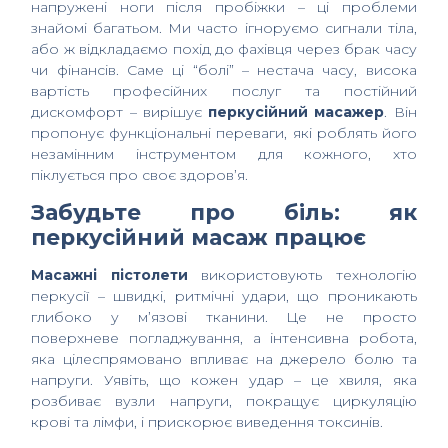
напружені ноги після пробіжки – ці проблеми
знайомі багатьом. Ми часто ігноруємо сигнали тіла,
або ж відкладаємо похід до фахівця через брак часу
чи фінансів. Саме ці “болі” – нестача часу, висока
вартість професійних послуг та постійний
дискомфорт – вирішує
перкусійний масажер
. Він
пропонує функціональні переваги, які роблять його
незамінним інструментом для кожного, хто
піклується про своє здоров’я.
Забудьте про біль: як
перкусійний масаж працює
Масажні пістолети
використовують технологію
перкусії – швидкі, ритмічні удари, що проникають
глибоко у м’язові тканини. Це не просто
поверхневе погладжування, а інтенсивна робота,
яка цілеспрямовано впливає на джерело болю та
напруги. Уявіть, що кожен удар – це хвиля, яка
розбиває вузли напруги, покращує циркуляцію
крові та лімфи, і прискорює виведення токсинів.