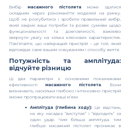
Вибір
масажного пістолета
може здатися
складним через різноманіття моделей на ринку.
Щоб не розгубитися і зробити правильний вибір,
який закриє ваші потреби та розвіє сумніви щодо
функціональності та довговічності, важливо
звернути увагу на кілька ключових характеристик.
Пам’ятайте, що найкращий пристрій – це той, який
відповідає саме вашим очікуванням і способу життя.
Потужність та амплітуда:
відчуйте різницю
Ці два параметри є основними показниками
ефективності
масажного пістолета
. Вони
визначають, наскільки глибоко і інтенсивно пристрій
зможе пропрацювати ваші м’язи.
Амплітуда (глибина ходу):
Це відстань,
на яку насадка “виступає” і “відходить” за
один удар. Чим більша амплітуда, тим
глибше масажний пістолет проникає в