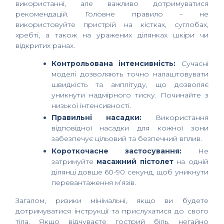
використанні, але важливо дотримуватися
рекомендацій. Головне правило – не
використовуйте пристрій на кістках, суглобах,
хребті, а також на уражених ділянках шкіри чи
відкритих ранах.
Контрольована інтенсивність:
Сучасні
моделі дозволяють точно налаштовувати
швидкість та амплітуду, що дозволяє
уникнути надмірного тиску. Починайте з
низької інтенсивності.
Правильні насадки:
Використання
відповідної насадки для кожної зони
забезпечує цільовий та безпечний вплив.
Короткочасне застосування:
Не
затримуйте
масажний пістолет
на одній
ділянці довше 60-90 секунд, щоб уникнути
перевантаження м’язів.
Загалом, ризики мінімальні, якщо ви будете
дотримуватися інструкції та прислухатися до свого
тіла. Якщо відчуваєте гострий біль, негайно