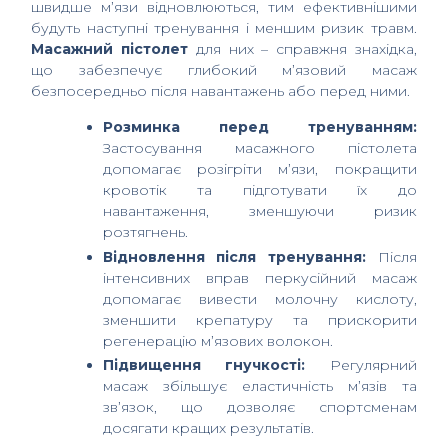
швидше м’язи відновлюються, тим ефективнішими
будуть наступні тренування і меншим ризик травм.
Масажний пістолет
для них – справжня знахідка,
що забезпечує глибокий м’язовий масаж
безпосередньо після навантажень або перед ними.
Розминка перед тренуванням:
Застосування масажного пістолета
допомагає розігріти м’язи, покращити
кровотік та підготувати їх до
навантаження, зменшуючи ризик
розтягнень.
Відновлення після тренування:
Після
інтенсивних вправ перкусійний масаж
допомагає вивести молочну кислоту,
зменшити крепатуру та прискорити
регенерацію м’язових волокон.
Підвищення гнучкості:
Регулярний
масаж збільшує еластичність м’язів та
зв’язок, що дозволяє спортсменам
досягати кращих результатів.