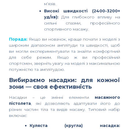
м’язів.
Високі швидкості (2400-3200+
уд/хв):
Для глибокого впливу на
сильні спазми, професійного
спортивного масажу.
Порада:
Якщо ви новачок, краще почати з моделі з
широким діапазоном амплітуди та швидкості, щоб
ви могли експериментувати та знайти комфортний
для себе режим. Якщо ж ви професійний
спортсмен, зверніть увагу на моделі з максимальною
потужністю та амплітудою.
Вибираємо насадки: для кожної
зони — своя ефективність
Насадки – це змінні елементи
масажного
пістолета
, які дозволяють адаптувати його до
різних частин тіла та видів масажу. Типовий набір
включає:
Куляста (кругла) насадка: