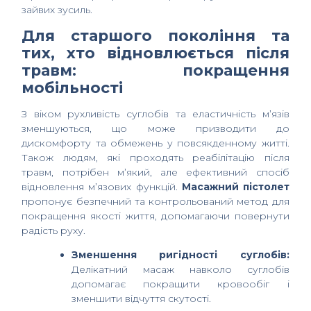
зайвих зусиль.
Для старшого покоління та
тих, хто відновлюється після
травм: покращення
мобільності
З віком рухливість суглобів та еластичність м’язів
зменшуються, що може призводити до
дискомфорту та обмежень у повсякденному житті.
Також людям, які проходять реабілітацію після
травм, потрібен м’який, але ефективний спосіб
відновлення м’язових функцій.
Масажний пістолет
пропонує безпечний та контрольований метод для
покращення якості життя, допомагаючи повернути
радість руху.
Зменшення ригідності суглобів:
Делікатний масаж навколо суглобів
допомагає покращити кровообіг і
зменшити відчуття скутості.