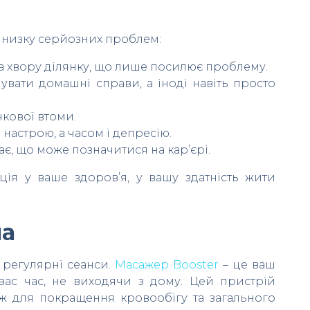
 низку серйозних проблем:
 хвору ділянку, що лише посилює проблему.
вати домашні справи, а іноді навіть просто
кової втоми.
настрою, а часом і депресію.
є, що може позначитися на кар’єрі.
ція у ваше здоров’я, у вашу здатність жити
ма
а регулярні сеанси.
Масажер Booster
– це ваш
ас час, не виходячи з дому. Цей пристрій
ож для покращення кровообігу та загального