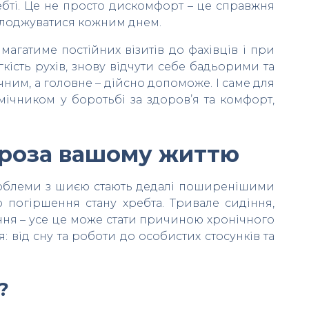
ребті. Це не просто дискомфорт – це справжня
солоджуватися кожним днем.
агатиме постійних візитів до фахівців і при
кість рухів, знову відчути себе бадьорими та
ним, а головне – дійсно допоможе. І саме для
мічником у боротьбі за здоров’я та комфорт,
агроза вашому життю
 проблеми з шиєю стають дедалі поширенішими
 погіршення стану хребта. Тривале сидіння,
ження – усе це може стати причиною хронічного
 від сну та роботи до особистих стосунків та
?