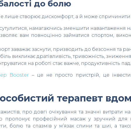
балості до болю
 не лише створює дискомфорт, а й може спричинити
сутулитися, намагаючись зменшити навантаження на
зволяє вам повноцінно займатися спортом, викону
рт заважає заснути, призводить до безсоння та ран
іль викликає дратівливість, тривожність, зниження 
руватися на роботі стає важче, продуктивність пада
ер Booster
– це не просто пристрій, це інвести
 особистий терапевт вдо
ажистів, про довгі очікування та значні витрати н
що пропонує професійний масаж у зручний для в
и, болю та спазмів у м’язах спини та шиї, а так