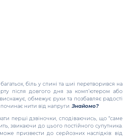
багатьох, біль у спині та шиї перетворився на
орту після довгого дня за комп’ютером або
виснажує, обмежує рухи та позбавляє радості
а починає нити від напруги.
Знайомо?
ати перші дзвіночки, сподіваючись, що “саме
пить, звикаючи до цього постійного супутника.
може призвести до серйозних наслідків: від