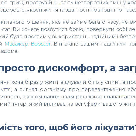
до гриж, протрузій і навіть незворотних змін у х
здоров’ю, якості життя та здатності повноцінно на
ивного рішення, яке не займе багато часу, не вим
тат. Ви хочете позбутися болю, повернути собі лег
кий буде простим у використанні, надійним і безпеч
ий
Масажер Booster
. Він стане вашим надійним по
 вдома.
не просто дискомфорт, а з
ння хоча б раз у житті відчували біль у спині, а
уття, а сигнал організму про перевантаження або
тивності, а часом навіть надмірні фізичні наванта
ий тягар, який впливає на всі сфери вашого життя:
ість того, щоб його лікувати