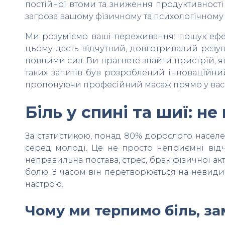
постійної втоми та зниження продуктивності 
загроза вашому фізичному та психологічному 
Ми розуміємо ваші переживання: пошук ефект
цьому дасть відчутний, довготривалий резуль
повними сил. Ви прагнете знайти пристрій, я
таких запитів був розроблений інноваційн
пропонуючи професійний масаж прямо у вас
Біль у спині та шиї: 
За статистикою, понад 80% дорослого населе
серед молоді. Це не просто неприємні відч
неправильна постава, стрес, брак фізичної ак
болю. З часом він перетворюється на невидим
настрою.
Чому ми терпимо біль, зам