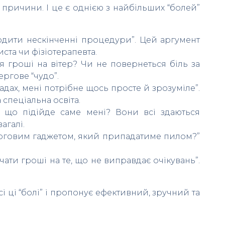
 причини. І це є однією з найбільших “болей”
оходити нескінченні процедури”. Цей аргумент
ста чи фізіотерапевта.
 гроші на вітер? Чи не повернеться біль за
ергове “чудо”.
дах, мені потрібне щось просте й зрозуміле”.
 спеціальна освіта.
, що підійде саме мені? Вони всі здаються
агалі.
ерговим гаджетом, який припадатиме пилом?”
чати гроші на те, що не виправдає очікувань”.
 ці “болі” і пропонує ефективний, зручний та