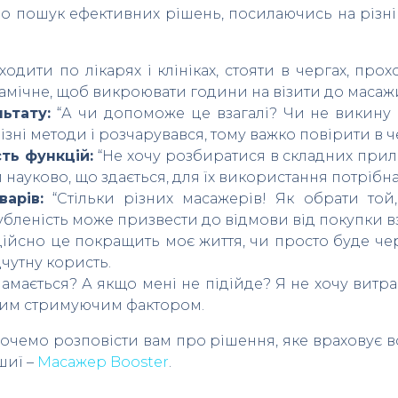
бо пошук ефективних рішень, посилаючись на різні
ходити по лікарях і клініках, стояти в чергах, пр
амічне, щоб викроювати години на візити до масажи
льтату:
“А чи допоможе це взагалі? Чи не викину я
зні методи і розчарувався, тому важко повірити в ч
ть функцій:
“Не хочу розбиратися в складних прила
науково, що здається, для їх використання потрібна
арів:
“Стільки різних масажерів! Як обрати той
губленість може призвести до відмови від покупки вз
дійсно це покращить моє життя, чи просто буде ч
дчутну користь.
ламається? А якщо мені не підійде? Я не хочу витра
ьним стримуючим фактором.
чемо розповісти вам про рішення, яке враховує всі
шиї –
Масажер Booster
.