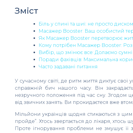
Зміст
Біль у спині та шиї: не просто диск
Масажер Booster: Ваш особистий те
Як Масажер Booster перетворює жит
Кому потрібен Масажер Booster: Роз
Вибір, що змінює все: Долаємо сумні
Поради фахівців: Максимальна корис
Часто задавані питання
У сучасному світі, де ритм життя диктує свої
справжній бич нашого часу. Він закрадаєт
незручного положення під час сну. Згодом ц
від звичних занять. Ви прокидаєтеся вже втомл
Мільйони українців щодня стикаються з цими
пройде”. Хтось звертається до лікаря, хтось 
Проте ігнорування проблеми не змушує її з