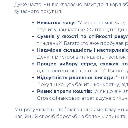
Дуже часто ми відкладаємо візит до лікаря а
сучасного покупця.
Нехватка часу:
“У мене немає часу 
звучить найчастіше. Життя надто дин
Сумнів у якості та стійкості резу
тиждень?” Багато хто вже пробував рі
Надмірна складність і настирливіс
Деякі пристрої виглядають настільки 
Процес вибору серед схожих тов
однаковими, але ціни різні”. Ця роз
Відсутність реальної вигоди:
“Чи 
Покупці хочуть бачити конкретну, ві
Ризик втрати коштів:
“А якщо він з
Страх фінансових втрат є дуже сил
Ми розуміємо ці побоювання. Саме тому ми хо
надійний спосіб боротьби з болем у спині та 