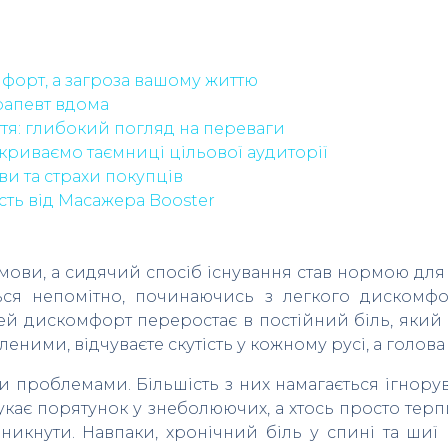
омфорт, а загроза вашому життю
рапевт вдома
тя: глибокий погляд на переваги
криваємо таємниці цільової аудиторії
ви та страхи покупців
ть від Масажера Booster
 умови, а сидячий спосіб існування став нормою для 
ься непомітно, починаючись з легкого дискомф
ей дискомфорт переростає в постійний біль, який 
еними, відчуваєте скутість у кожному русі, а голов
 проблемами. Більшість з них намагається ігнорув
шукає порятунок у знеболюючих, а хтось просто тер
никнути. Навпаки, хронічний біль у спині та шиї 