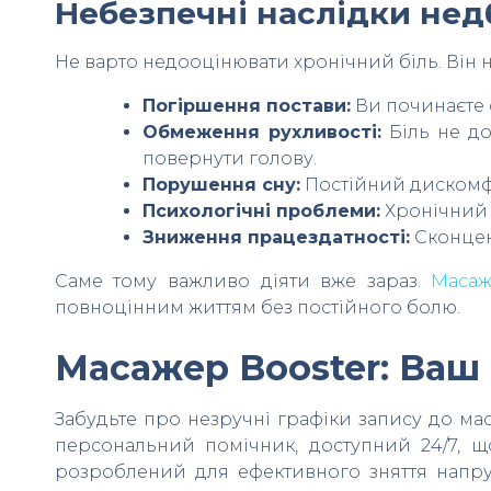
Небезпечні наслідки нед
Не варто недооцінювати хронічний біль. Він
Погіршення постави:
Ви починаєте 
Обмеження рухливості:
Біль не до
повернути голову.
Порушення сну:
Постійний дискомфо
Психологічні проблеми:
Хронічний б
Зниження працездатності:
Сконцент
Саме тому важливо діяти вже зараз.
Масаж
повноцінним життям без постійного болю.
Масажер Booster: Ваш
Забудьте про незручні графіки запису до мас
персональний помічник, доступний 24/7, 
розроблений для ефективного зняття напруг