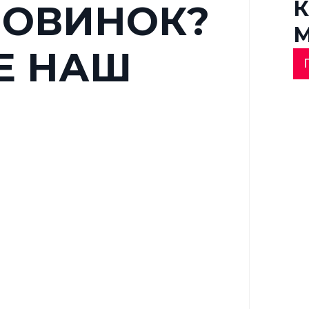
К
НОВИНОК?
М
Е НАШ