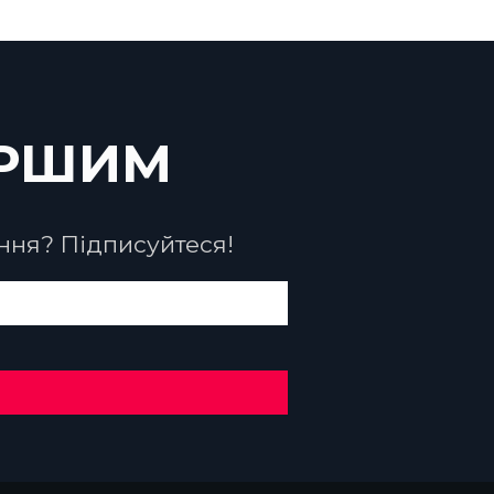
ЕРШИМ
ння? Підписуйтеся!