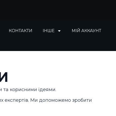
КОНТАКТИ
ІНШЕ
МІЙ АККАУНТ
И
 та корисними ідеями.
их експертів. Ми допоможемо зробити